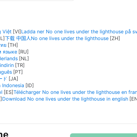
 Việt
Ladda ner No one lives under the lighthouse på s
下载 中国人No one lives under the lighthouse
ไทย
м языке
derlands
ndirin
uguês
ロード
 Indonesia
ol
Télécharger No one lives under the lighthouse en fra
Download No one lives under the lighthouse in english
he