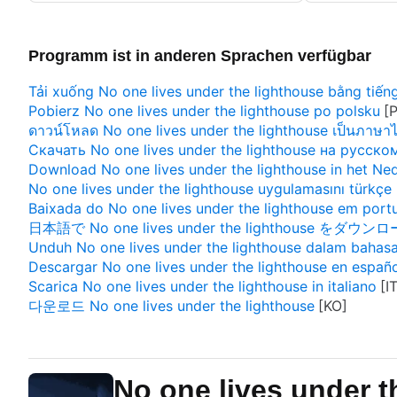
Programm ist in anderen Sprachen verfügbar
Tải xuống No one lives under the lighthouse bằng tiếng
Pobierz No one lives under the lighthouse po polsku
ดาวน์โหลด No one lives under the lighthouse เป็นภาษา
Скачать No one lives under the lighthouse на русско
Download No one lives under the lighthouse in het Ne
No one lives under the lighthouse uygulamasını türkçe i
Baixada do No one lives under the lighthouse em port
日本語で No one lives under the lighthouse をダウン
Unduh No one lives under the lighthouse dalam bahasa
Descargar No one lives under the lighthouse en españ
Scarica No one lives under the lighthouse in italiano
다운로드 No one lives under the lighthouse
No one lives under t