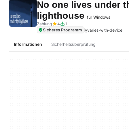
No one lives under t
lighthouse
für Windows
Zahlung
4
1
Sicheres Programm
V
varies-with-device
Informationen
Sicherheitsüberprüfung