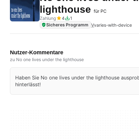
lighthouse
für PC
Zahlung
4
1
Sicheres Programm
V
varies-with-device
Nutzer-Kommentare
zu No one lives under the lighthouse
Haben Sie No one lives under the lighthouse ausprobi
hinterlässt!